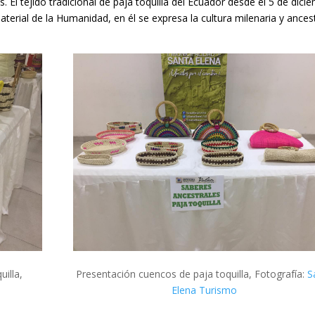
 El tejido tradicional de paja toquilla del Ecuador desde
el 5 de dici
aterial de la Humanidad,
en él se expresa la cultura milenaria y ances
illa,
Presentación cuencos de paja toquilla, Fotografía:
S
Elena Turismo