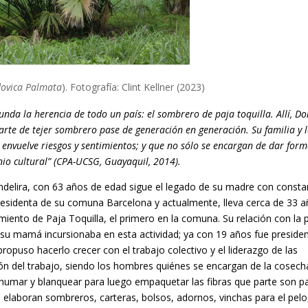
dovica Palmata
). Fotografía: Clint Kellner (2023)
nda la herencia de todo un país: el sombrero de paja toquilla. Allí, D
arte de tejer sombrero pase de generación en generación. Su familia y 
nvuelve riesgos y sentimientos; y que no sólo se encargan de dar form
onio cultural” (CPA-UCSG
, Guayaquil, 2014).
 Endelira, con 63 años de edad sigue el legado de su madre con consta
 presidenta de su comuna Barcelona y actualmente, lleva cerca de 33 
iento de Paja Toquilla, el primero en la comuna. Su relación con la 
su mamá incursionaba en esta actividad; ya con 19 años fue preside
propuso hacerlo crecer con el trabajo colectivo y el liderazgo de las
sión del trabajo, siendo los hombres quiénes se encargan de la cosech
 ahumar y blanquear para luego empaquetar las fibras que parte son p
ue elaboran sombreros,
carteras, bolsos, adornos, vinchas para el pelo