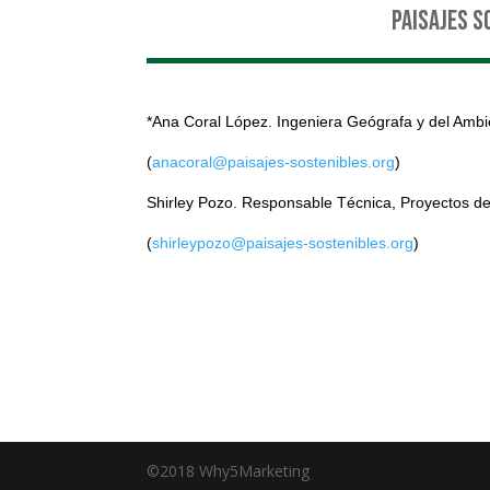
Paisajes S
*Ana Coral López. Ingeniera Geógrafa y del Ambi
(
anacoral@paisajes-sostenibles.org
)
Shirley Pozo. Responsable Técnica, Proyectos 
(
shirleypozo@paisajes-sostenibles.org
)
©2018 Why5Marketing