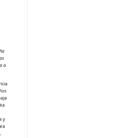
oña
los
a a
ncia
años
paja
nta
a y
ara
,