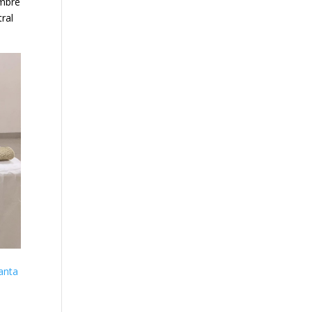
embre
tral
anta