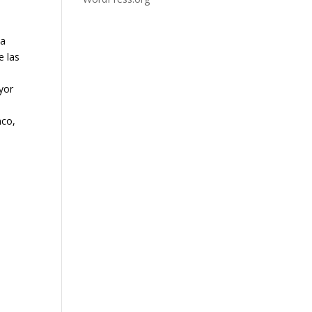
ta
e las
yor
nco,