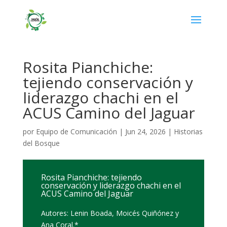
Rosita Pianchiche:
tejiendo conservación y
liderazgo chachi en el
ACUS Camino del Jaguar
por
Equipo de Comunicación
|
Jun 24, 2026
|
Historias
del Bosque
Rosita Pianchiche: tejiendo
conservación y liderazgo chachi en el
ACUS Camino del Jaguar
Autores: Lenin Boada, Moicés Quiñónez y
Ana Coral.*